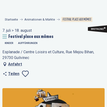
Aller
au
contenu
FESTIVAL PLACE AUX MÔMES
Startseite
Animationen & Märkte
principal
7. juli > 18. august
Festival place aux mômes
KINDER
AUFFÜHRUNGEN
Esplanade / Centre Loisirs et Culture, Rue Mejou Bihan,
29730 Guilvinec
Anfahrt
Teilen
Ajouter aux favo