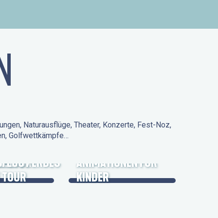
N
ungen, Naturausflüge, Theater, Konzerte, Fest-Noz,
den, Golfwettkämpfe…
 KULTURERBES
FLUG /
ANIMATIONEN FÜR
 TOUR
KINDER