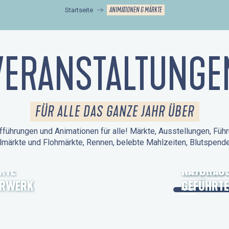
ANIMATIONEN & MÄRKTE
Startseite
VERANSTALTUNGE
FÜR ALLE DAS GANZE JAHR ÜBER
führungen und Animationen für alle! Märkte, Ausstellungen, Führ
lmärkte und Flohmärkte, Rennen, belebte Mahlzeiten, Blutspen
KTE
TAGE DES
NATURAUS
ERWERK
GEFÜHRTE