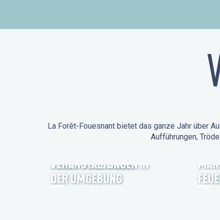
La Forêt-Fouesnant bietet das ganze Jahr über Auf
Aufführungen, Tröde
ANIMATIONEN IN LA
FORÊT-FOUESNANT
VERANSTALTUNGEN IN
MÄR
DER UMGEBUNG
FEU
FEST NOZ