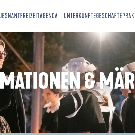
OUESNANT
FREIZEIT
AGENDA
UNTERKÜNFTE
GESCHÄFTE
PRAK
IMATIONEN & MÄR