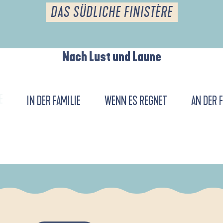
DAS SÜDLICHE FINISTÈRE
Nach Lust und Laune
E
IN DER FAMILIE
WENN ES REGNET
AN DER 