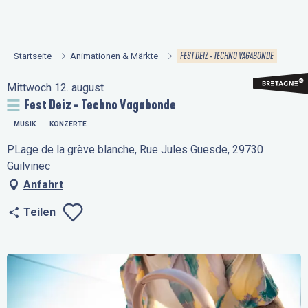
Aller
au
contenu
FEST DEIZ - TECHNO VAGABONDE
Startseite
Animationen & Märkte
principal
Mittwoch 12. august
Fest Deiz - Techno Vagabonde
MUSIK
KONZERTE
PLage de la grève blanche, Rue Jules Guesde, 29730
Guilvinec
Anfahrt
Teilen
Ajouter aux favo