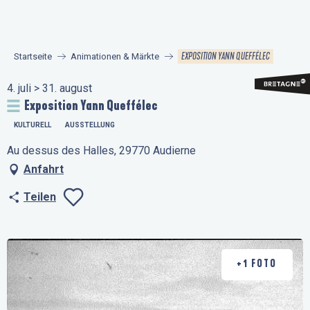
Aller
au
contenu
EXPOSITION YANN QUEFFÉLEC
Startseite
Animationen & Märkte
principal
4. juli > 31. august
Exposition Yann Queffélec
KULTURELL
AUSSTELLUNG
Au dessus des Halles, 29770 Audierne
Anfahrt
Teilen
Ajouter aux favo
+1 FOTO