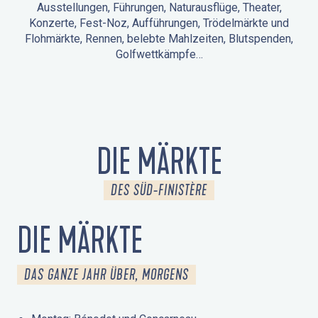
Ausstellungen, Führungen, Naturausflüge, Theater,
Konzerte, Fest-Noz, Aufführungen, Trödelmärkte und
Flohmärkte, Rennen, belebte Mahlzeiten, Blutspenden,
Golfwettkämpfe…
ANIMATIONEN IN LA FORÊT-FOUESNANT
VERANSTALTUNGEN IN DER UMGEBUNG
FEST NOZ
MÄRKTE
FEUERWERK
TAGE DES KULTURERBES
NATURAUSFLUG / GEFÜHRTE TOUR
ANIMATIONEN FÜR KINDER
DIE MÄRKTE
DES SÜD-FINISTÈRE
DIE MÄRKTE
DAS GANZE JAHR ÜBER, MORGENS