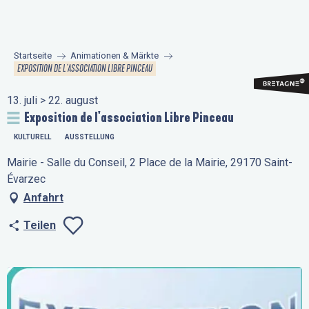
Aller
au
contenu
Startseite
Animationen & Märkte
principal
EXPOSITION DE L'ASSOCIATION LIBRE PINCEAU
13. juli > 22. august
Exposition de l'association Libre Pinceau
KULTURELL
AUSSTELLUNG
Mairie - Salle du Conseil, 2 Place de la Mairie, 29170 Saint-
Évarzec
Anfahrt
Teilen
Ajouter aux favo