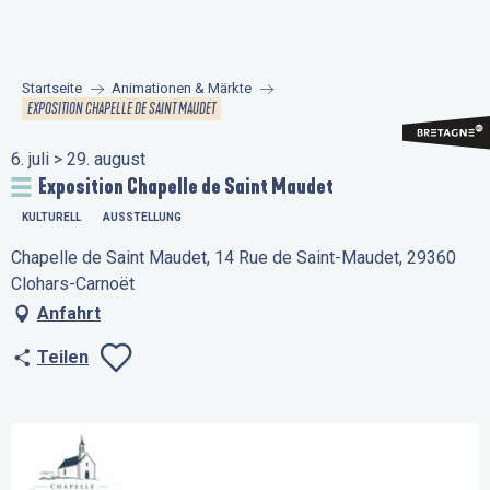
Aller
au
contenu
Startseite
Animationen & Märkte
principal
EXPOSITION CHAPELLE DE SAINT MAUDET
6. juli > 29. august
Exposition Chapelle de Saint Maudet
KULTURELL
AUSSTELLUNG
Chapelle de Saint Maudet, 14 Rue de Saint-Maudet, 29360
Clohars-Carnoët
Anfahrt
Teilen
Ajouter aux favo