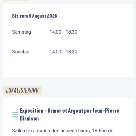
vom
Bis zum
1 August 2026
9 August 2026
bis zum
9 August 2026
Samstag
14:00 - 18:30
Sonntag
14:00 - 18:30
LOKALISIERUNG
Exposition - Armor et Argoat par Jean-Pierre
Diraison
Salle d'exposition des anciens haras, 18 Rue de