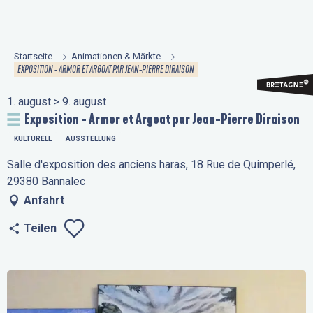
Aller
au
contenu
Startseite
Animationen & Märkte
principal
EXPOSITION - ARMOR ET ARGOAT PAR JEAN-PIERRE DIRAISON
1. august > 9. august
Exposition - Armor et Argoat par Jean-Pierre Diraison
KULTURELL
AUSSTELLUNG
Salle d'exposition des anciens haras, 18 Rue de Quimperlé,
29380 Bannalec
Anfahrt
Teilen
Ajouter aux favo