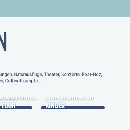
N
ungen, Naturausflüge, Theater, Konzerte, Fest-Noz,
den, Golfwettkämpfe…
 KULTURERBES
FLUG /
ANIMATIONEN FÜR
 TOUR
KINDER