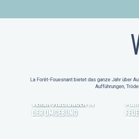
La Forêt-Fouesnant bietet das ganze Jahr über Auf
Aufführungen, Tröde
ANIMATIONEN IN LA
FORÊT-FOUESNANT
VERANSTALTUNGEN IN
MÄR
DER UMGEBUNG
FEU
FEST NOZ