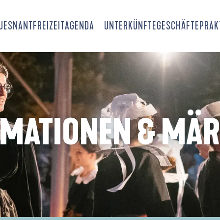
OUESNANT
FREIZEIT
AGENDA
UNTERKÜNFTE
GESCHÄFTE
PRAK
IMATIONEN & MÄR