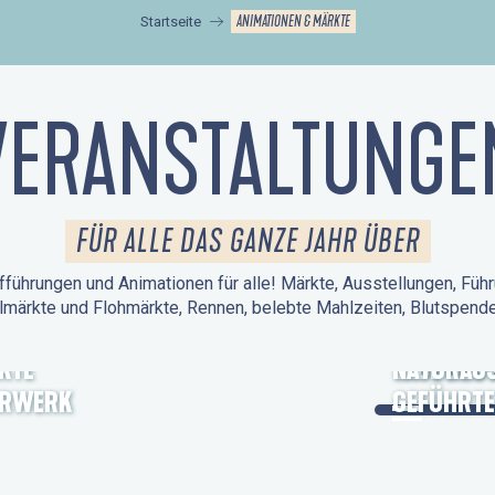
ANIMATIONEN & MÄRKTE
Startseite
VERANSTALTUNGE
FÜR ALLE DAS GANZE JAHR ÜBER
führungen und Animationen für alle! Märkte, Ausstellungen, Führ
lmärkte und Flohmärkte, Rennen, belebte Mahlzeiten, Blutspen
KTE
TAGE DES
NATURAUS
ERWERK
GEFÜHRTE