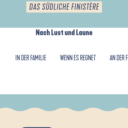
DAS SÜDLICHE FINISTÈRE
Nach Lust und Laune
E
IN DER FAMILIE
WENN ES REGNET
AN DER 