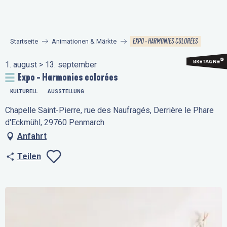
Aller
au
contenu
EXPO - HARMONIES COLORÉES
Startseite
Animationen & Märkte
principal
1. august > 13. september
Expo - Harmonies colorées
KULTURELL
AUSSTELLUNG
Chapelle Saint-Pierre, rue des Naufragés, Derrière le Phare
d'Eckmühl, 29760 Penmarch
Anfahrt
Teilen
Ajouter aux favo