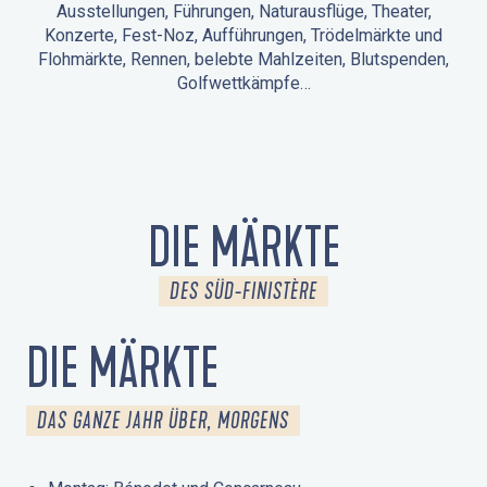
Ausstellungen, Führungen, Naturausflüge, Theater,
Konzerte, Fest-Noz, Aufführungen, Trödelmärkte und
Flohmärkte, Rennen, belebte Mahlzeiten, Blutspenden,
Golfwettkämpfe…
ANIMATIONEN IN LA FORÊT-FOUESNANT
VERANSTALTUNGEN IN DER UMGEBUNG
FEST NOZ
MÄRKTE
FEUERWERK
TAGE DES KULTURERBES
NATURAUSFLUG / GEFÜHRTE TOUR
ANIMATIONEN FÜR KINDER
DIE MÄRKTE
DES SÜD-FINISTÈRE
DIE MÄRKTE
DAS GANZE JAHR ÜBER, MORGENS