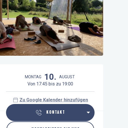
Öffnungszeiten & Kontaktdaten
10.
MONTAG
AUGUST
Von 17:45 bis zu 19:00
Zu Google Kalender hinzufügen
KONTAKT