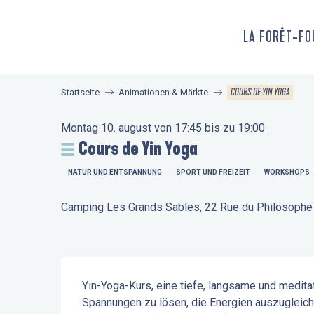
Aller
au
LA FORÊT-F
contenu
principal
COURS DE YIN YOGA
Startseite
Animationen & Märkte
Montag 10. august von 17:45 bis zu 19:00
Cours de Yin Yoga
NATUR UND ENTSPANNUNG
SPORT UND FREIZEIT
WORKSHOPS
Camping Les Grands Sables, 22 Rue du Philosophe 
Beschreibung
Yin-Yoga-Kurs, eine tiefe, langsame und meditat
Spannungen zu lösen, die Energien auszugleich