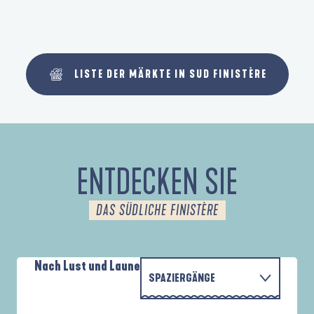
LISTE DER MÄRKTE IN SUD FINISTÈRE
ENTDECKEN SIE
DAS SÜDLICHE FINISTÈRE
Nach Lust und Laune
SPAZIERGÄNGE
P