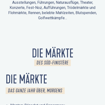
Ausstellungen, Führungen, Naturausflüge, Theater,
Konzerte, Fest-Noz, Aufführungen, Trödelmärkte und
Flohmärkte, Rennen, belebte Mahlzeiten, Blutspenden,
Golfwettkämpfe…
ANIMATIONEN IN LA FORÊT-FOUESNANT
VERANSTALTUNGEN IN DER UMGEBUNG
FEST NOZ
MÄRKTE
FEUERWERK
TAGE DES KULTURERBES
NATURAUSFLUG / GEFÜHRTE TOUR
ANIMATIONEN FÜR KINDER
DIE MÄRKTE
DES SÜD-FINISTÈRE
DIE MÄRKTE
DAS GANZE JAHR ÜBER, MORGENS