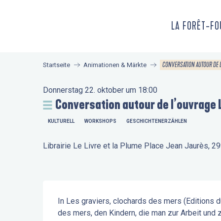
Aller
au
LA FORÊT-F
contenu
principal
CONVERSATION AUTOUR DE 
Startseite
Animationen & Märkte
Donnerstag 22. oktober um 18:00
Conversation autour de l’ouvrage 
KULTURELL
WORKSHOPS
GESCHICHTENERZÄHLEN
Librairie Le Livre et la Plume Place Jean Jaurès, 
Beschreibung
In Les graviers, clochards des mers (Editions 
des mers, den Kindern, die man zur Arbeit und 