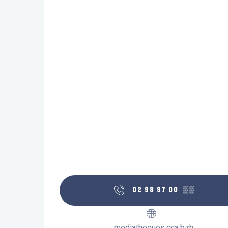
02 98 97 00
▒▒
mediatheques.cca.bzh