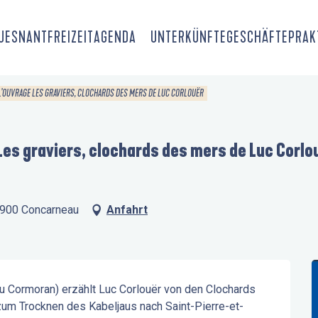
OUESNANT
FREIZEIT
AGENDA
UNTERKÜNFTE
GESCHÄFTE
PRAK
L’OUVRAGE LES GRAVIERS, CLOCHARDS DES MERS DE LUC CORLOUËR
Les graviers, clochards des mers de Luc Corlo
29900 Concarneau
Anfahrt
du Cormoran) erzählt Luc Corlouër von den Clochards 
zum Trocknen des Kabeljaus nach Saint-Pierre-et-