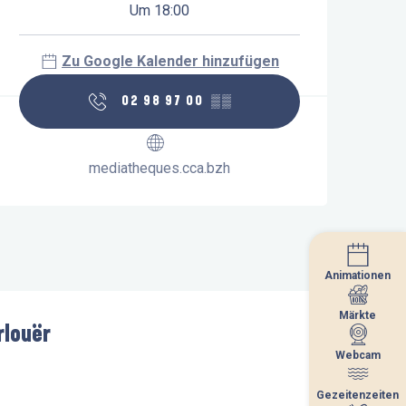
Um 18:00
Zu Google Kalender hinzufügen
02 98 97 00
▒▒
mediatheques.cca.bzh
Animationen
Animationen
Märkte
Märkte
rlouër
Webcam
Webcam
Gezeitenzeiten
Gezeitenzeiten