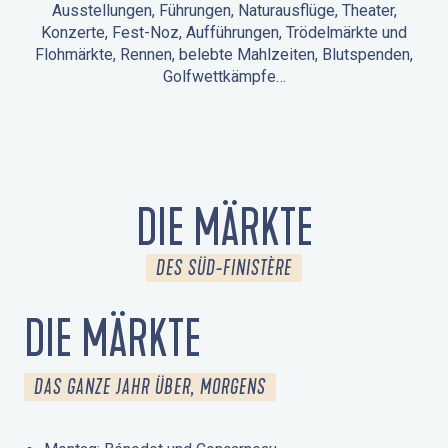
Ausstellungen, Führungen, Naturausflüge, Theater,
Konzerte, Fest-Noz, Aufführungen, Trödelmärkte und
Flohmärkte, Rennen, belebte Mahlzeiten, Blutspenden,
Golfwettkämpfe…
ANIMATIONEN IN LA FORÊT-FOUESNANT
VERANSTALTUNGEN IN DER UMGEBUNG
FEST NOZ
MÄRKTE
FEUERWERK
TAGE DES KULTURERBES
NATURAUSFLUG / GEFÜHRTE TOUR
ANIMATIONEN FÜR KINDER
DIE MÄRKTE
DES SÜD-FINISTÈRE
DIE MÄRKTE
DAS GANZE JAHR ÜBER, MORGENS