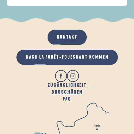
IN DER FAMILIE
DE LA FORÊT
D
WENN ES REGNET
AN DER FRISCHEN LUFT
KONTAKT
NACH LA FORÊT-FOUESNANT KOMMEN
ZUGÄNGLICHKEIT
BROSCHÜREN
FAQ