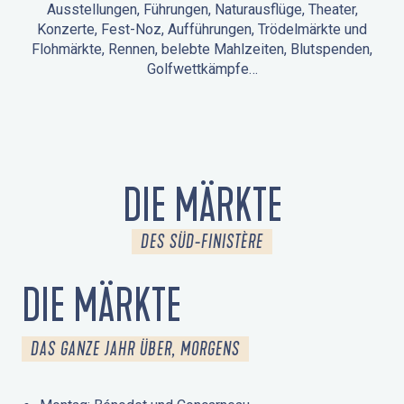
Ausstellungen, Führungen, Naturausflüge, Theater,
Konzerte, Fest-Noz, Aufführungen, Trödelmärkte und
Flohmärkte, Rennen, belebte Mahlzeiten, Blutspenden,
Golfwettkämpfe…
ANIMATIONEN IN LA FORÊT-FOUESNANT
VERANSTALTUNGEN IN DER UMGEBUNG
FEST NOZ
MÄRKTE
FEUERWERK
TAGE DES KULTURERBES
NATURAUSFLUG / GEFÜHRTE TOUR
ANIMATIONEN FÜR KINDER
DIE MÄRKTE
DES SÜD-FINISTÈRE
DIE MÄRKTE
DAS GANZE JAHR ÜBER, MORGENS