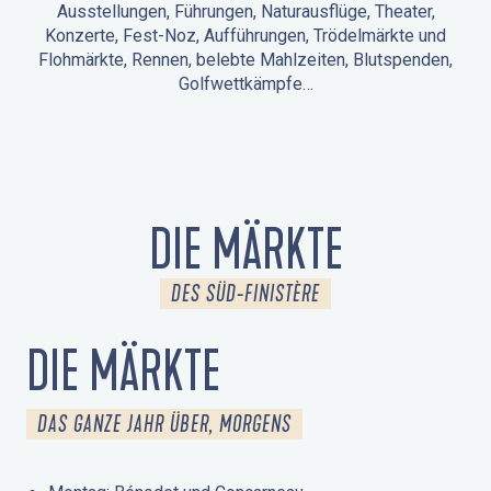
Ausstellungen, Führungen, Naturausflüge, Theater,
Konzerte, Fest-Noz, Aufführungen, Trödelmärkte und
Flohmärkte, Rennen, belebte Mahlzeiten, Blutspenden,
Golfwettkämpfe…
ANIMATIONEN IN LA FORÊT-FOUESNANT
VERANSTALTUNGEN IN DER UMGEBUNG
FEST NOZ
MÄRKTE
FEUERWERK
TAGE DES KULTURERBES
NATURAUSFLUG / GEFÜHRTE TOUR
ANIMATIONEN FÜR KINDER
DIE MÄRKTE
DES SÜD-FINISTÈRE
DIE MÄRKTE
DAS GANZE JAHR ÜBER, MORGENS