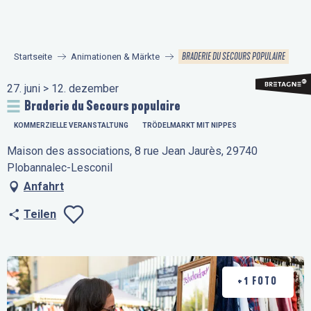
Aller
au
contenu
BRADERIE DU SECOURS POPULAIRE
Startseite
Animationen & Märkte
principal
27. juni > 12. dezember
Braderie du Secours populaire
KOMMERZIELLE VERANSTALTUNG
TRÖDELMARKT MIT NIPPES
Maison des associations, 8 rue Jean Jaurès, 29740
Plobannalec-Lesconil
Anfahrt
Teilen
Ajouter aux favo
+1 FOTO