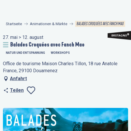
Aller
au
contenu
BALADES CROQUÉES AVEC FANCH MAO
Startseite
Animationen & Märkte
principal
27. mai > 12. august
Balades Croquées avec Fanch Mao
NATUR UND ENTSPANNUNG
WORKSHOPS
Office de tourisme Maison Charles Tillon, 18 rue Anatole
France, 29100 Douarnenez
Anfahrt
Teilen
Ajouter aux favo