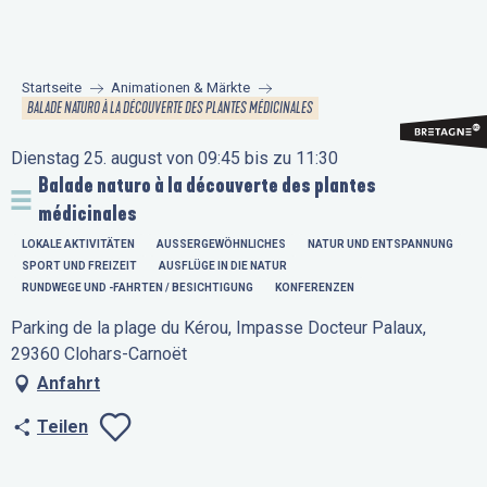
Aller
au
contenu
Startseite
Animationen & Märkte
principal
BALADE NATURO À LA DÉCOUVERTE DES PLANTES MÉDICINALES
Dienstag 25. august von 09:45 bis zu 11:30
Balade naturo à la découverte des plantes
médicinales
LOKALE AKTIVITÄTEN
AUSSERGEWÖHNLICHES
NATUR UND ENTSPANNUNG
SPORT UND FREIZEIT
AUSFLÜGE IN DIE NATUR
RUNDWEGE UND -FAHRTEN / BESICHTIGUNG
KONFERENZEN
Parking de la plage du Kérou, Impasse Docteur Palaux,
29360 Clohars-Carnoët
Anfahrt
Teilen
Ajouter aux favo