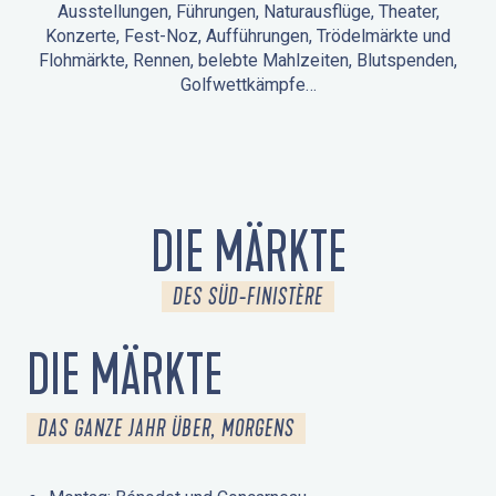
Ausstellungen, Führungen, Naturausflüge, Theater,
Konzerte, Fest-Noz, Aufführungen, Trödelmärkte und
Flohmärkte, Rennen, belebte Mahlzeiten, Blutspenden,
Golfwettkämpfe…
ANIMATIONEN IN LA FORÊT-FOUESNANT
VERANSTALTUNGEN IN DER UMGEBUNG
FEST NOZ
MÄRKTE
FEUERWERK
TAGE DES KULTURERBES
NATURAUSFLUG / GEFÜHRTE TOUR
ANIMATIONEN FÜR KINDER
DIE MÄRKTE
DES SÜD-FINISTÈRE
DIE MÄRKTE
DAS GANZE JAHR ÜBER, MORGENS