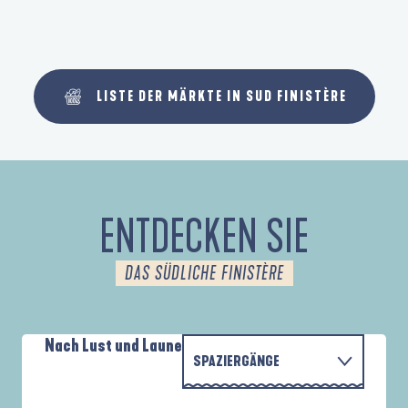
LISTE DER MÄRKTE IN SUD FINISTÈRE
ENTDECKEN SIE
DAS SÜDLICHE FINISTÈRE
Nach Lust und Laune
SPAZIERGÄNGE
P