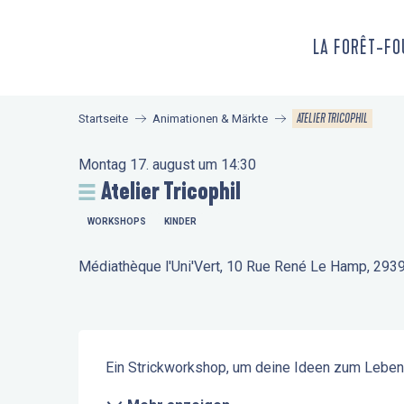
Aller
au
LA FORÊT-F
contenu
principal
ATELIER TRICOPHIL
Startseite
Animationen & Märkte
Montag 17. august um 14:30
Atelier Tricophil
WORKSHOPS
KINDER
Médiathèque l'Uni'Vert, 10 Rue René Le Hamp, 293
Beschreibung
Ein Strickworkshop, um deine Ideen zum Leben