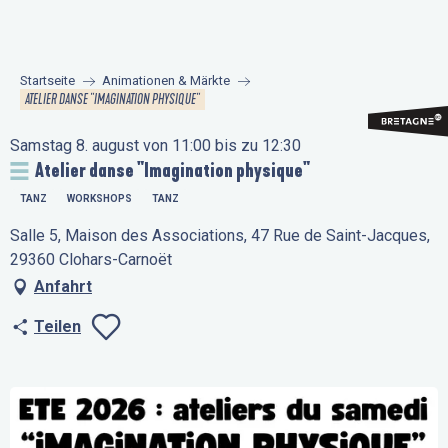
Aller
au
contenu
Startseite
Animationen & Märkte
principal
ATELIER DANSE "IMAGINATION PHYSIQUE"
Samstag 8. august von 11:00 bis zu 12:30
Atelier danse "Imagination physique"
TANZ
WORKSHOPS
TANZ
Salle 5, Maison des Associations, 47 Rue de Saint-Jacques,
29360 Clohars-Carnoët
Anfahrt
Teilen
Ajouter aux favo