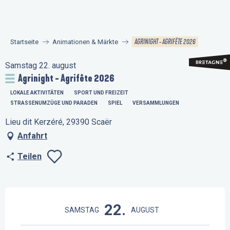
Aller
au
contenu
AGRINIGHT - AGRIFÊTE 2026
Startseite
Animationen & Märkte
principal
Samstag 22. august
Agrinight - Agrifête 2026
LOKALE AKTIVITÄTEN
SPORT UND FREIZEIT
STRASSENUMZÜGE UND PARADEN
SPIEL
VERSAMMLUNGEN
Lieu dit Kerzéré, 29390 Scaër
Anfahrt
Teilen
Ajouter aux favo
Öffnungszeiten & Kontaktdaten
22.
SAMSTAG
AUGUST