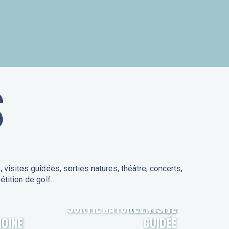
is
S
isites guidées, sorties natures, théâtre, concerts,
étition de golf…
SORTIE NATURE / VISITE
MARCHÉS
MOINE
GUIDÉE