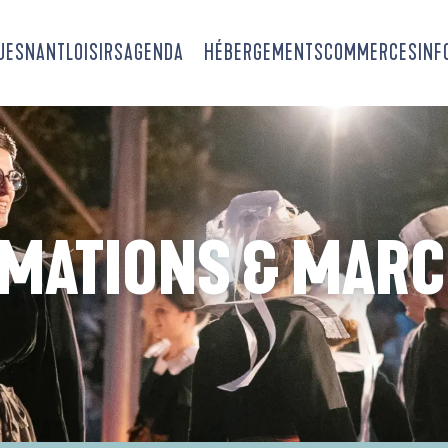
OUESNANT
LOISIRS
AGENDA
HÉBERGEMENTS
COMMERCES
INF
MATIONS & MAR