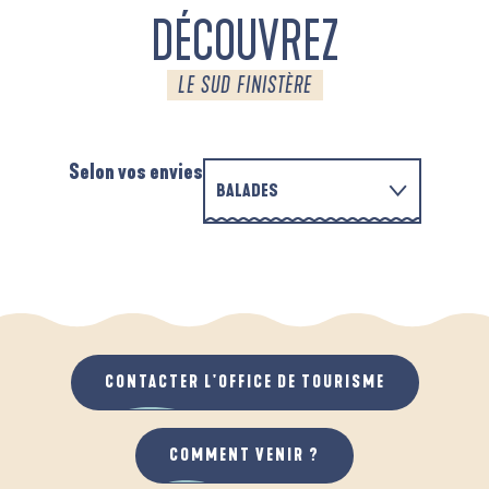
DÉCOUVREZ
LE SUD FINISTÈRE
Selon vos envies
BALADES
PARCOURS D'INTERPRÉTATION DE L'ANSE
EN FAMILLE
DE LA FORÊT
D
QUAND IL PLEUT
AU GRAND AIR
CONTACTER L'OFFICE DE TOURISME
COMMENT VENIR ?