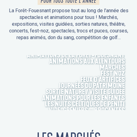
POUR TOUS TOUTE L'ANNÉE
La Forêt-Fouesnant propose tout au long de l’année des
spectacles et animations pour tous ! Marchés,
expositions, visites guidées, sorties natures, théâtre,
concerts, fest-noz, spectacles, trocs et puces, courses,
repas animés, don du sang, compétition de golf…
ANIMATIONS DE LA FORÊT-FOUESNANT
ANIMATIONS AUX ALENTOURS
MARCHÉS
FEST NOZ
FEUX D’ARTIFICES
JOURNÉES DU PATRIMOINE
SORTIE NATURE / VISITE GUIDÉE
ANIMATIONS POUR LES ENFANTS
LES NUITS CELTIQUES DE PENITI
VIDE-GRENIERS – BROCANTES