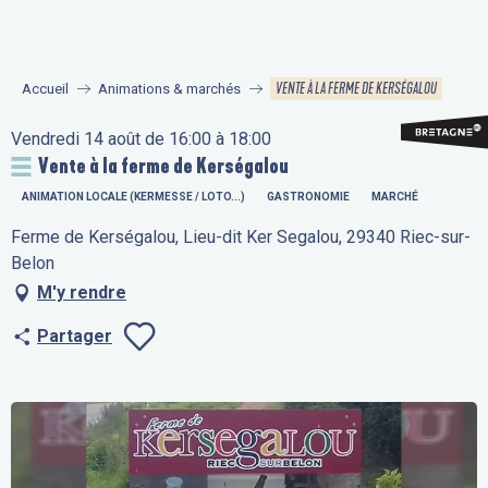
Aller
au
contenu
VENTE À LA FERME DE KERSÉGALOU
Accueil
Animations & marchés
principal
Vendredi 14 août de 16:00 à 18:00
Vente à la ferme de Kerségalou
ANIMATION LOCALE (KERMESSE / LOTO...)
GASTRONOMIE
MARCHÉ
Ferme de Kerségalou, Lieu-dit Ker Segalou, 29340 Riec-sur-
Belon
M'y rendre
Partager
Ajouter aux fav