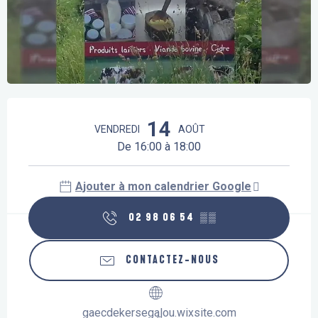
Ouverture et coordonnées
14
VENDREDI
AOÛT
De 16:00 à 18:00
Ajouter à mon calendrier Google
02 98 06 54
▒▒
CONTACTEZ-NOUS
gaecdekersegalou.wixsite.com