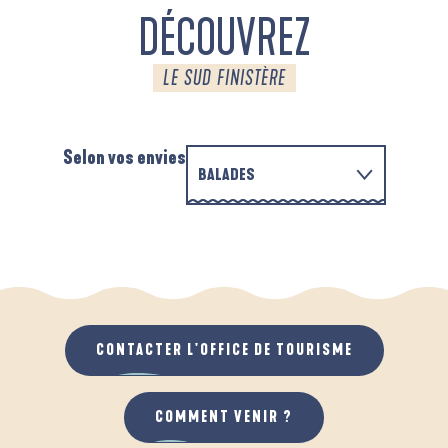
DÉCOUVREZ
LE SUD FINISTÈRE
Selon vos envies
BALADES
P
EN FAMILLE
AUTOUR DE L'ANSE SAINT-LAURENT
D
QUAND IL PLEUT
AU GRAND AIR
CONTACTER L'OFFICE DE TOURISME
COMMENT VENIR ?