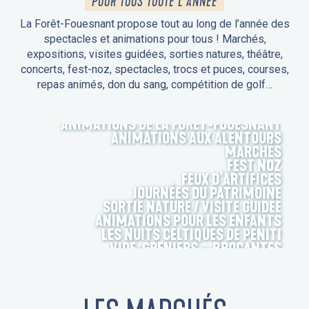
POUR TOUS TOUTE L'ANNÉE
La Forêt-Fouesnant propose tout au long de l’année des
spectacles et animations pour tous ! Marchés,
expositions, visites guidées, sorties natures, théâtre,
concerts, fest-noz, spectacles, trocs et puces, courses,
repas animés, don du sang, compétition de golf…
ANIMATIONS DE LA FORÊT-FOUESNANT
ANIMATIONS AUX ALENTOURS
MARCHÉS
FEST NOZ
FEUX D’ARTIFICES
JOURNÉES DU PATRIMOINE
SORTIE NATURE / VISITE GUIDÉE
ANIMATIONS POUR LES ENFANTS
LES NUITS CELTIQUES DE PENITI
VIDE-GRENIERS – BROCANTES