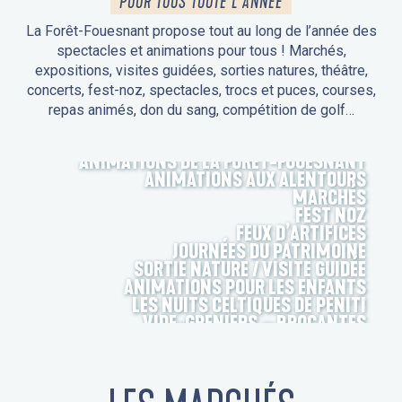
POUR TOUS TOUTE L'ANNÉE
La Forêt-Fouesnant propose tout au long de l’année des
spectacles et animations pour tous ! Marchés,
expositions, visites guidées, sorties natures, théâtre,
concerts, fest-noz, spectacles, trocs et puces, courses,
repas animés, don du sang, compétition de golf…
ANIMATIONS DE LA FORÊT-FOUESNANT
ANIMATIONS AUX ALENTOURS
MARCHÉS
FEST NOZ
FEUX D’ARTIFICES
JOURNÉES DU PATRIMOINE
SORTIE NATURE / VISITE GUIDÉE
ANIMATIONS POUR LES ENFANTS
LES NUITS CELTIQUES DE PENITI
VIDE-GRENIERS – BROCANTES