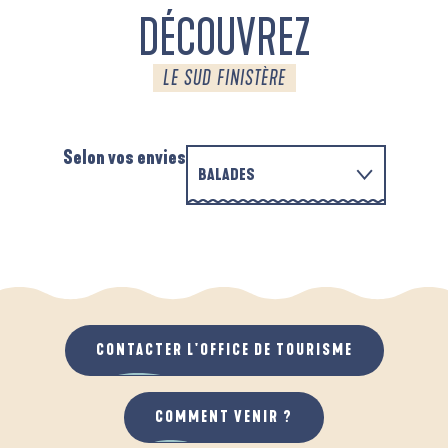
DÉCOUVREZ
LE SUD FINISTÈRE
Selon vos envies
BALADES
EN FAMILLE
D'UN PORT À L'AUTRE
A
QUAND IL PLEUT
AU GRAND AIR
CONTACTER L'OFFICE DE TOURISME
COMMENT VENIR ?