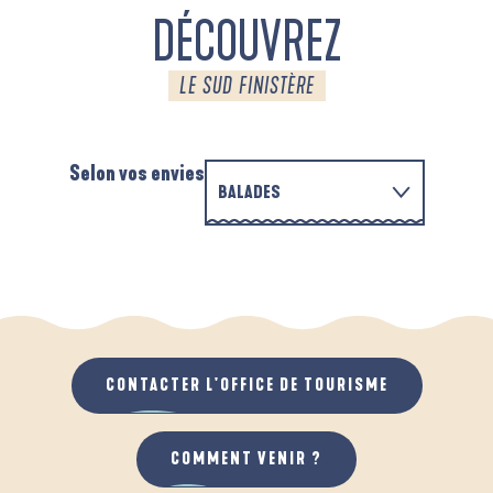
DÉCOUVREZ
LE SUD FINISTÈRE
Selon vos envies
BALADES
PARCOURS D'INTERPRÉTATION DE L'ANSE
EN FAMILLE
DE LA FORÊT
A
QUAND IL PLEUT
AU GRAND AIR
CONTACTER L'OFFICE DE TOURISME
COMMENT VENIR ?