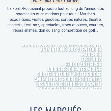
POUR TOUS TOUTE L'ANNÉE
La Forêt-Fouesnant propose tout au long de l’année des
spectacles et animations pour tous ! Marchés,
expositions, visites guidées, sorties natures, théâtre,
concerts, fest-noz, spectacles, trocs et puces, courses,
repas animés, don du sang, compétition de golf…
ANIMATIONS DE LA FORÊT-FOUESNANT
ANIMATIONS AUX ALENTOURS
MARCHÉS
FEST NOZ
FEUX D’ARTIFICES
JOURNÉES DU PATRIMOINE
SORTIE NATURE / VISITE GUIDÉE
ANIMATIONS POUR LES ENFANTS
LES NUITS CELTIQUES DE PENITI
VIDE-GRENIERS – BROCANTES