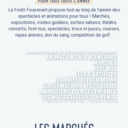
POUR TOUS TOUTE L'ANNÉE
La Forêt-Fouesnant propose tout au long de l’année des
spectacles et animations pour tous ! Marchés,
expositions, visites guidées, sorties natures, théâtre,
concerts, fest-noz, spectacles, trocs et puces, courses,
repas animés, don du sang, compétition de golf…
ANIMATIONS DE LA FORÊT-FOUESNANT
ANIMATIONS AUX ALENTOURS
MARCHÉS
FEST NOZ
FEUX D’ARTIFICES
JOURNÉES DU PATRIMOINE
SORTIE NATURE / VISITE GUIDÉE
ANIMATIONS POUR LES ENFANTS
LES NUITS CELTIQUES DE PENITI
VIDE-GRENIERS – BROCANTES