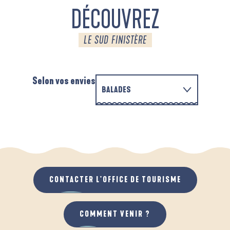
DÉCOUVREZ
LE SUD FINISTÈRE
Selon vos envies
BALADES
PARCOURS D'INTERPRÉTATION DE L'ANSE
EN FAMILLE
DE LA FORÊT
A
QUAND IL PLEUT
AU GRAND AIR
CONTACTER L'OFFICE DE TOURISME
COMMENT VENIR ?