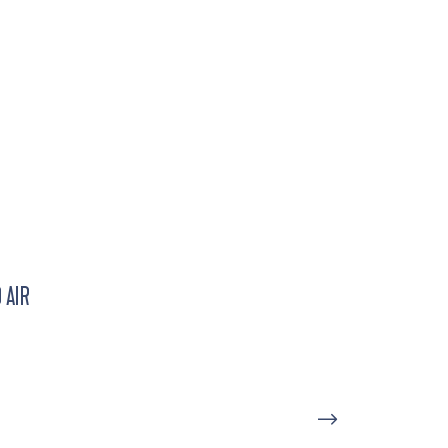
 AIR
D'UN PORT À L'