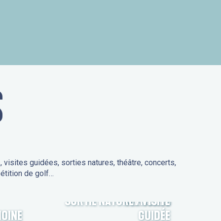
is
S
isites guidées, sorties natures, théâtre, concerts,
étition de golf…
SORTIE NATURE / VISITE
MARCHÉS
MOINE
GUIDÉE