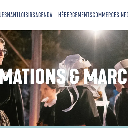
OUESNANT
LOISIRS
AGENDA
HÉBERGEMENTS
COMMERCES
INF
MATIONS & MAR