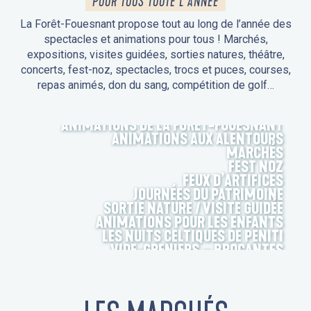
POUR TOUS TOUTE L'ANNÉE
La Forêt-Fouesnant propose tout au long de l’année des
spectacles et animations pour tous ! Marchés,
expositions, visites guidées, sorties natures, théâtre,
concerts, fest-noz, spectacles, trocs et puces, courses,
repas animés, don du sang, compétition de golf…
ANIMATIONS DE LA FORÊT-FOUESNANT
ANIMATIONS AUX ALENTOURS
MARCHÉS
FEST NOZ
FEUX D’ARTIFICES
JOURNÉES DU PATRIMOINE
SORTIE NATURE / VISITE GUIDÉE
ANIMATIONS POUR LES ENFANTS
LES NUITS CELTIQUES DE PENITI
VIDE-GRENIERS – BROCANTES