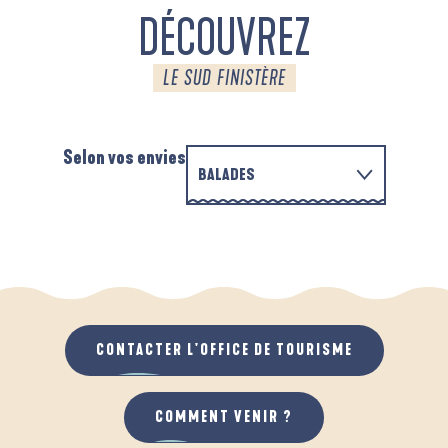
DÉCOUVREZ
LE SUD FINISTÈRE
Selon vos envies
BALADES
EN FAMILLE
D'UN PORT À L'AUTRE
A
QUAND IL PLEUT
AU GRAND AIR
CONTACTER L'OFFICE DE TOURISME
COMMENT VENIR ?