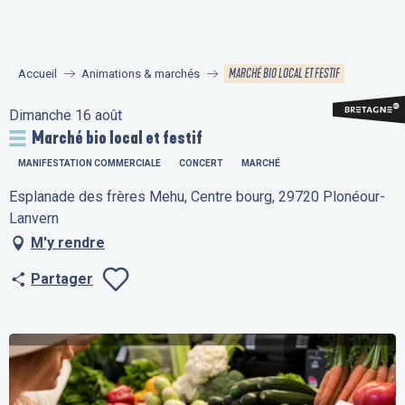
Aller
au
contenu
MARCHÉ BIO LOCAL ET FESTIF
Accueil
Animations & marchés
principal
Dimanche 16 août
Marché bio local et festif
MANIFESTATION COMMERCIALE
CONCERT
MARCHÉ
Esplanade des frères Mehu, Centre bourg, 29720 Plonéour-
Lanvern
M'y rendre
Partager
Ajouter aux fav