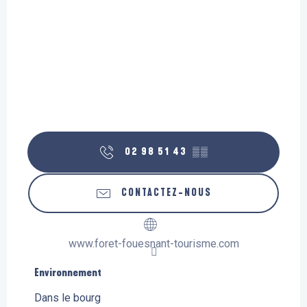
02 98 51 43
▒▒
CONTACTEZ-NOUS
www.foret-fouesnant-tourisme.com
Environnement
Environnement
Dans le bourg