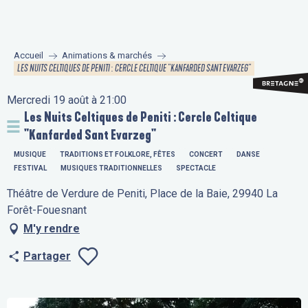
Aller
au
contenu
Accueil
Animations & marchés
principal
LES NUITS CELTIQUES DE PENITI : CERCLE CELTIQUE "KANFARDED SANT EVARZEG"
Mercredi 19 août à 21:00
Les Nuits Celtiques de Peniti : Cercle Celtique
"Kanfarded Sant Evarzeg"
MUSIQUE
TRADITIONS ET FOLKLORE, FÊTES
CONCERT
DANSE
FESTIVAL
MUSIQUES TRADITIONNELLES
SPECTACLE
Théâtre de Verdure de Peniti, Place de la Baie, 29940 La
Forêt-Fouesnant
M'y rendre
Partager
Ajouter aux fav