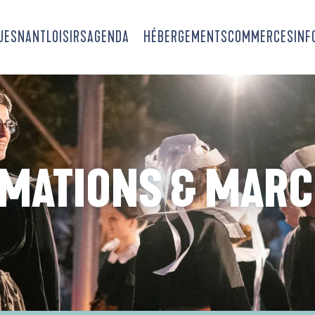
OUESNANT
LOISIRS
AGENDA
HÉBERGEMENTS
COMMERCES
INF
MATIONS & MAR