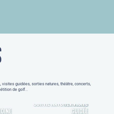
is
S
isites guidées, sorties natures, théâtre, concerts,
étition de golf…
SORTIE NATURE / VISITE
MARCHÉS
MOINE
GUIDÉE