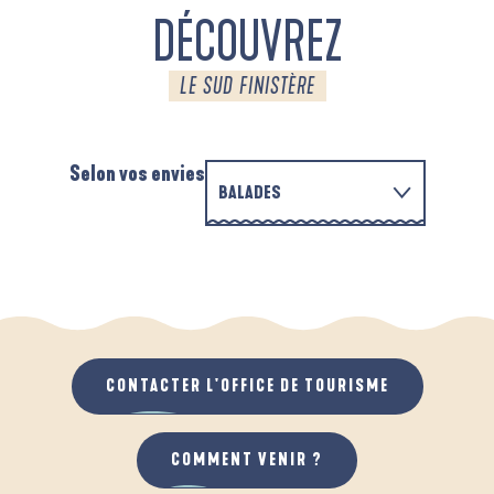
DÉCOUVREZ
LE SUD FINISTÈRE
Selon vos envies
BALADES
EN FAMILLE
AUTOUR DES DEUX ANSES
A
QUAND IL PLEUT
AU GRAND AIR
CONTACTER L'OFFICE DE TOURISME
COMMENT VENIR ?