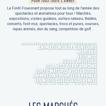
POUR TOUS TOUTE L'ANNÉE
La Forêt-Fouesnant propose tout au long de l’année des
spectacles et animations pour tous ! Marchés,
expositions, visites guidées, sorties natures, théâtre,
concerts, fest-noz, spectacles, trocs et puces, courses,
repas animés, don du sang, compétition de golf…
ANIMATIONS DE LA FORÊT-FOUESNANT
ANIMATIONS AUX ALENTOURS
MARCHÉS
FEST NOZ
FEUX D’ARTIFICES
JOURNÉES DU PATRIMOINE
SORTIE NATURE / VISITE GUIDÉE
ANIMATIONS POUR LES ENFANTS
LES NUITS CELTIQUES DE PENITI
VIDE-GRENIERS – BROCANTES