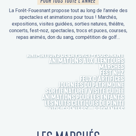
POUR TOUS TOUTE L'ANNÉE
La Forêt-Fouesnant propose tout au long de l’année des
spectacles et animations pour tous ! Marchés,
expositions, visites guidées, sorties natures, théâtre,
concerts, fest-noz, spectacles, trocs et puces, courses,
repas animés, don du sang, compétition de golf…
ANIMATIONS DE LA FORÊT-FOUESNANT
ANIMATIONS AUX ALENTOURS
MARCHÉS
FEST NOZ
FEUX D’ARTIFICES
JOURNÉES DU PATRIMOINE
SORTIE NATURE / VISITE GUIDÉE
ANIMATIONS POUR LES ENFANTS
LES NUITS CELTIQUES DE PENITI
VIDE-GRENIERS – BROCANTES