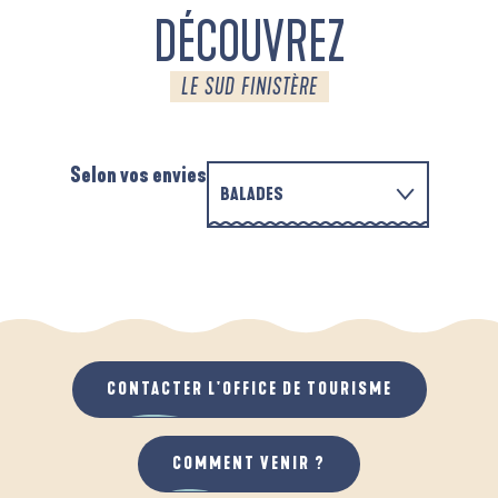
DÉCOUVREZ
LE SUD FINISTÈRE
Selon vos envies
BALADES
PARCOURS D'INTERPRÉTATION DE L'ANSE
EN FAMILLE
DE LA FORÊT
A
QUAND IL PLEUT
AU GRAND AIR
CONTACTER L'OFFICE DE TOURISME
COMMENT VENIR ?