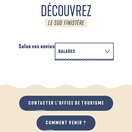
DÉCOUVREZ
LE SUD FINISTÈRE
Selon vos envies
BALADES
EN FAMILLE
AUTOUR DE L'ANSE SAINT-LAURENT
A
QUAND IL PLEUT
AU GRAND AIR
CONTACTER L'OFFICE DE TOURISME
COMMENT VENIR ?