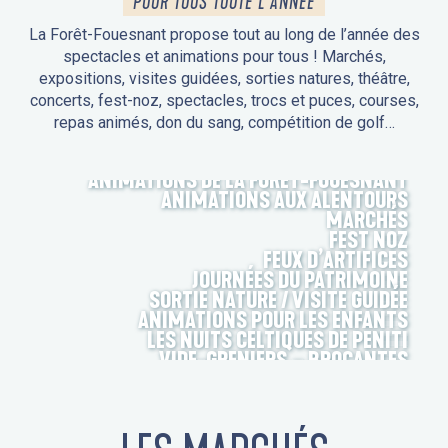
POUR TOUS TOUTE L'ANNÉE
La Forêt-Fouesnant propose tout au long de l’année des
spectacles et animations pour tous ! Marchés,
expositions, visites guidées, sorties natures, théâtre,
concerts, fest-noz, spectacles, trocs et puces, courses,
repas animés, don du sang, compétition de golf…
ANIMATIONS DE LA FORÊT-FOUESNANT
ANIMATIONS AUX ALENTOURS
MARCHÉS
FEST NOZ
FEUX D’ARTIFICES
JOURNÉES DU PATRIMOINE
SORTIE NATURE / VISITE GUIDÉE
ANIMATIONS POUR LES ENFANTS
LES NUITS CELTIQUES DE PENITI
VIDE-GRENIERS – BROCANTES