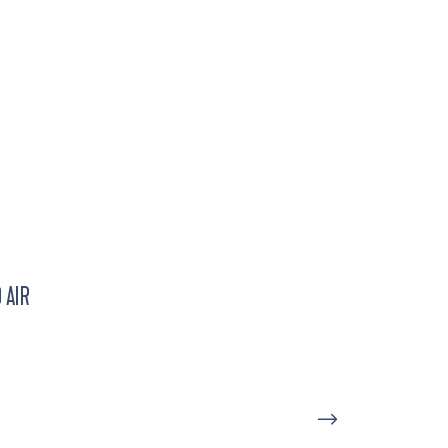
 AIR
D'UN PORT À L'