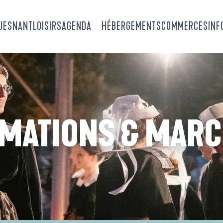
OUESNANT
LOISIRS
AGENDA
HÉBERGEMENTS
COMMERCES
INF
MATIONS & MAR