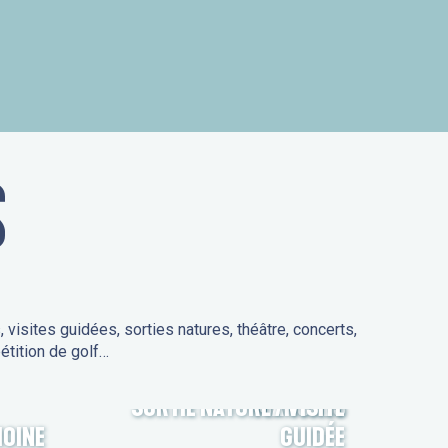
is
S
isites guidées, sorties natures, théâtre, concerts,
étition de golf…
SORTIE NATURE / VISITE
MARCHÉS
MOINE
GUIDÉE