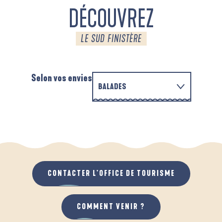
DÉCOUVREZ
LE SUD FINISTÈRE
Selon vos envies
BALADES
EN FAMILLE
AUTOUR DES DEUX ANSES
A
QUAND IL PLEUT
AU GRAND AIR
CONTACTER L'OFFICE DE TOURISME
COMMENT VENIR ?