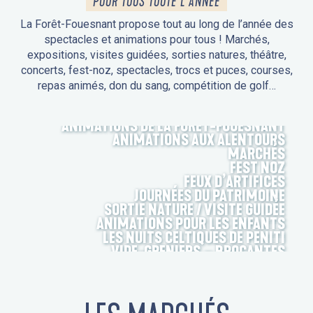
POUR TOUS TOUTE L'ANNÉE
La Forêt-Fouesnant propose tout au long de l’année des
spectacles et animations pour tous ! Marchés,
expositions, visites guidées, sorties natures, théâtre,
concerts, fest-noz, spectacles, trocs et puces, courses,
repas animés, don du sang, compétition de golf…
ANIMATIONS DE LA FORÊT-FOUESNANT
ANIMATIONS AUX ALENTOURS
MARCHÉS
FEST NOZ
FEUX D’ARTIFICES
JOURNÉES DU PATRIMOINE
SORTIE NATURE / VISITE GUIDÉE
ANIMATIONS POUR LES ENFANTS
LES NUITS CELTIQUES DE PENITI
VIDE-GRENIERS – BROCANTES