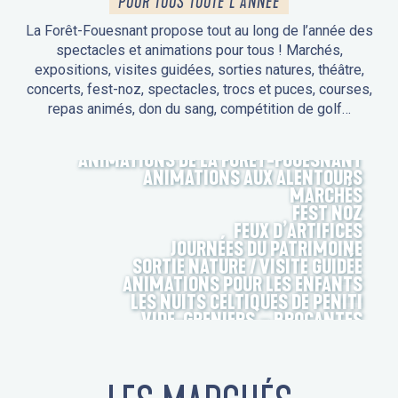
POUR TOUS TOUTE L'ANNÉE
La Forêt-Fouesnant propose tout au long de l’année des
spectacles et animations pour tous ! Marchés,
expositions, visites guidées, sorties natures, théâtre,
concerts, fest-noz, spectacles, trocs et puces, courses,
repas animés, don du sang, compétition de golf…
ANIMATIONS DE LA FORÊT-FOUESNANT
ANIMATIONS AUX ALENTOURS
MARCHÉS
FEST NOZ
FEUX D’ARTIFICES
JOURNÉES DU PATRIMOINE
SORTIE NATURE / VISITE GUIDÉE
ANIMATIONS POUR LES ENFANTS
LES NUITS CELTIQUES DE PENITI
VIDE-GRENIERS – BROCANTES