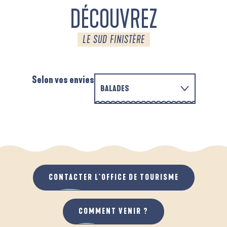
DÉCOUVREZ
LE SUD FINISTÈRE
Selon vos envies
BALADES
PARCOURS D'INTERPRÉTATION DE L'ANSE
EN FAMILLE
DE LA FORÊT
D
QUAND IL PLEUT
AU GRAND AIR
CONTACTER L'OFFICE DE TOURISME
COMMENT VENIR ?