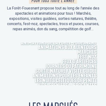
POUR TOUS TOUTE L'ANNÉE
La Forêt-Fouesnant propose tout au long de l’année des
spectacles et animations pour tous ! Marchés,
expositions, visites guidées, sorties natures, théâtre,
concerts, fest-noz, spectacles, trocs et puces, courses,
repas animés, don du sang, compétition de golf…
ANIMATIONS DE LA FORÊT-FOUESNANT
ANIMATIONS AUX ALENTOURS
MARCHÉS
FEST NOZ
FEUX D’ARTIFICES
JOURNÉES DU PATRIMOINE
SORTIE NATURE / VISITE GUIDÉE
ANIMATIONS POUR LES ENFANTS
LES NUITS CELTIQUES DE PENITI
VIDE-GRENIERS – BROCANTES