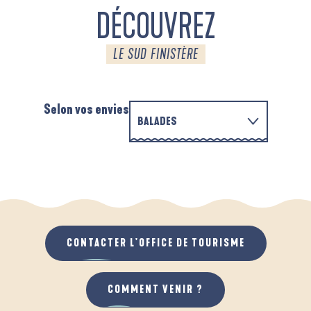
DÉCOUVREZ
LE SUD FINISTÈRE
Selon vos envies
BALADES
PARCOURS D'INTERPRÉTATION DE L'ANSE
EN FAMILLE
DE LA FORÊT
D
QUAND IL PLEUT
AU GRAND AIR
CONTACTER L'OFFICE DE TOURISME
COMMENT VENIR ?