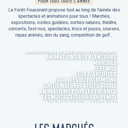
POUR TOUS TOUTE L'ANNÉE
La Forêt-Fouesnant propose tout au long de l’année des
spectacles et animations pour tous ! Marchés,
expositions, visites guidées, sorties natures, théâtre,
concerts, fest-noz, spectacles, trocs et puces, courses,
repas animés, don du sang, compétition de golf…
ANIMATIONS DE LA FORÊT-FOUESNANT
ANIMATIONS AUX ALENTOURS
MARCHÉS
FEST NOZ
FEUX D’ARTIFICES
JOURNÉES DU PATRIMOINE
SORTIE NATURE / VISITE GUIDÉE
ANIMATIONS POUR LES ENFANTS
LES NUITS CELTIQUES DE PENITI
VIDE-GRENIERS – BROCANTES