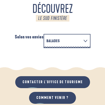
DÉCOUVREZ
LE SUD FINISTÈRE
Selon vos envies
BALADES
PARCOURS D'INTERPRÉTATION DE L'ANSE
EN FAMILLE
DE LA FORÊT
D
QUAND IL PLEUT
AU GRAND AIR
CONTACTER L'OFFICE DE TOURISME
COMMENT VENIR ?