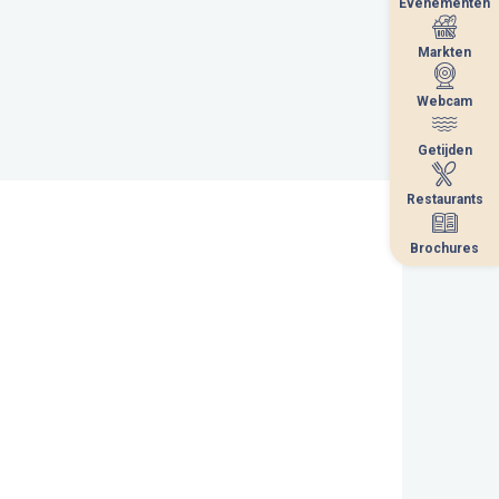
Evenementen
Evenementen
Markten
Markten
Webcam
Webcam
Getijden
Getijden
Restaurants
Restaurants
Brochures
Brochures