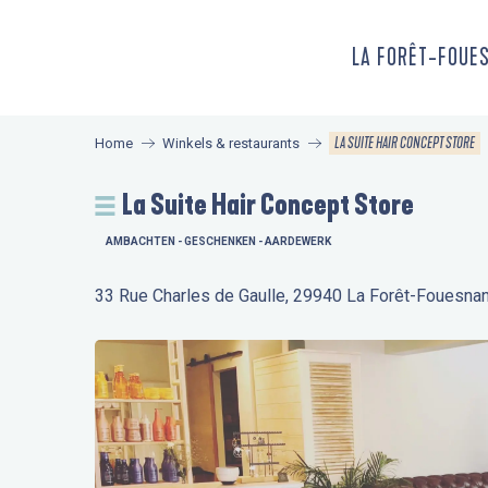
Aller
au
LA FORÊT-FOUE
contenu
principal
LA SUITE HAIR CONCEPT STORE
Home
Winkels & restaurants
La Suite Hair Concept Store
AMBACHTEN - GESCHENKEN - AARDEWERK
33 Rue Charles de Gaulle, 29940 La Forêt-Fouesnan