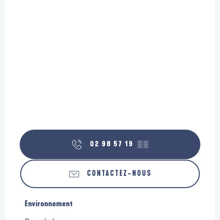
02 98 57 19
▒▒
CONTACTEZ-NOUS
Environnement
Environnement