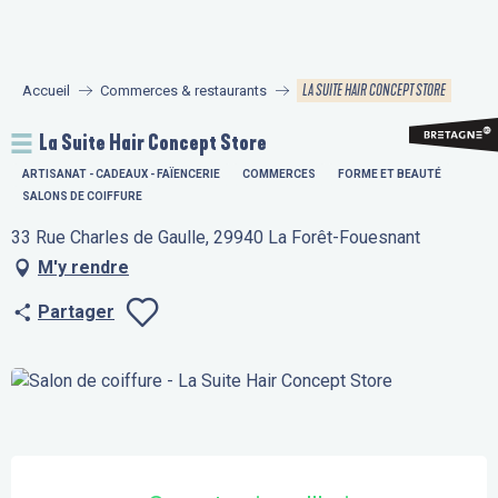
Aller
au
contenu
LA SUITE HAIR CONCEPT STORE
Accueil
Commerces & restaurants
principal
La Suite Hair Concept Store
ARTISANAT - CADEAUX - FAÏENCERIE
COMMERCES
FORME ET BEAUTÉ
SALONS DE COIFFURE
33 Rue Charles de Gaulle, 29940 La Forêt-Fouesnant
M'y rendre
Partager
Ajouter aux fav
Ouverture et coordonnées