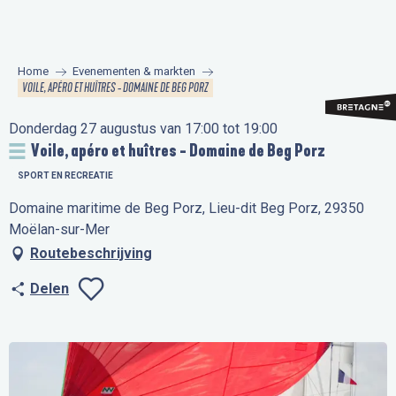
Aller
au
contenu
Home
Evenementen & markten
principal
VOILE, APÉRO ET HUÎTRES - DOMAINE DE BEG PORZ
Donderdag 27 augustus van 17:00 tot 19:00
Voile, apéro et huîtres - Domaine de Beg Porz
SPORT EN RECREATIE
Domaine maritime de Beg Porz, Lieu-dit Beg Porz, 29350
Moëlan-sur-Mer
Routebeschrijving
Delen
Ajouter aux favo