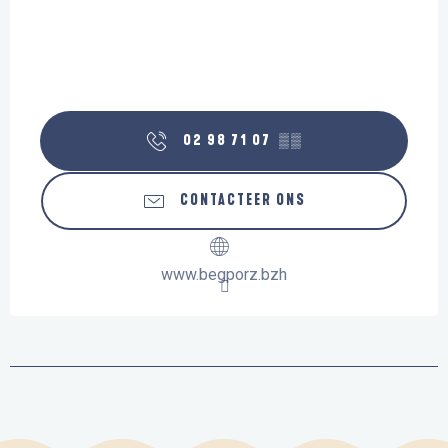
02 98 71 07
▒▒
CONTACTEER ONS
www.begporz.bzh