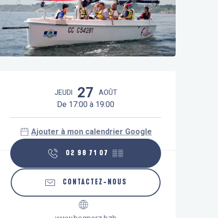
Ouverture et coordonnées
27
JEUDI
AOÛT
De 17:00 à 19:00
Ajouter à mon calendrier Google
02 98 71 07
▒▒
CONTACTEZ-NOUS