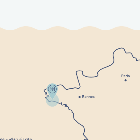
me
Plan du site