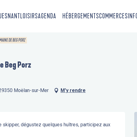
OUESNANT
LOISIRS
AGENDA
HÉBERGEMENTS
COMMERCES
INF
OMAINE DE BEG PORZ
de Beg Porz
, 29350 Moëlan-sur-Mer
M'y rendre
e skipper, dégustez quelques huîtres, participez aux 