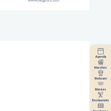
www.begporz.bzh
Agenda
Agenda
Marchés
Marchés
Webcam
Webcam
Marées
Marées
Restaurants
Restaurants