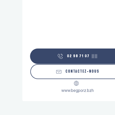
02 98 71 07
▒▒
CONTACTEZ-NOUS
www.begporz.bzh