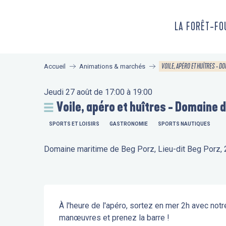
Aller
au
LA FORÊT-F
contenu
principal
VOILE, APÉRO ET HUÎTRES - D
Accueil
Animations & marchés
Jeudi 27 août de 17:00 à 19:00
Voile, apéro et huîtres - Domaine 
SPORTS ET LOISIRS
GASTRONOMIE
SPORTS NAUTIQUES
Domaine maritime de Beg Porz, Lieu-dit Beg Porz
Description
À l'heure de l'apéro, sortez en mer 2h avec notr
manœuvres et prenez la barre !