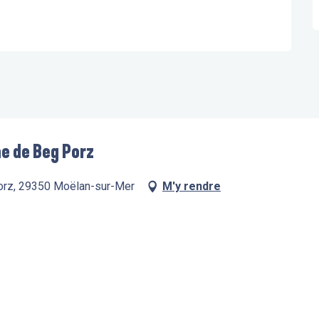
ne de Beg Porz
Porz, 29350 Moëlan-sur-Mer
M'y rendre