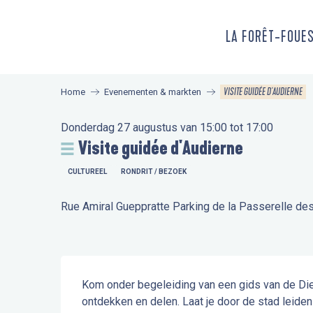
Aller
au
LA FORÊT-FOUE
contenu
principal
VISITE GUIDÉE D'AUDIERNE
Home
Evenementen & markten
Donderdag 27 augustus van 15:00 tot 17:00
Visite guidée d'Audierne
CULTUREEL
RONDRIT / BEZOEK
Rue Amiral Gueppratte Parking de la Passerelle de
Beschrijving
Kom onder begeleiding van een gids van de Die
ontdekken en delen. Laat je door de stad leide