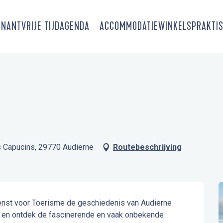
SNANT
VRIJE TIJD
AGENDA
ACCOMMODATIE
WINKELS
PRAKTIS
s Capucins, 29770 Audierne
Routebeschrijving
nst voor Toerisme de geschiedenis van Audierne 
n en ontdek de fascinerende en vaak onbekende 