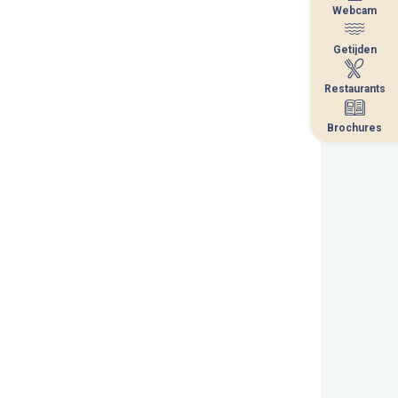
Webcam
Webcam
Getijden
Getijden
Restaurants
Restaurants
Brochures
Brochures