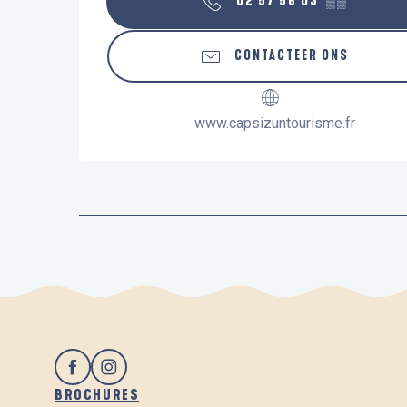
02 57 56 03
▒▒
CONTACTEER ONS
www.capsizuntourisme.fr
BROCHURES