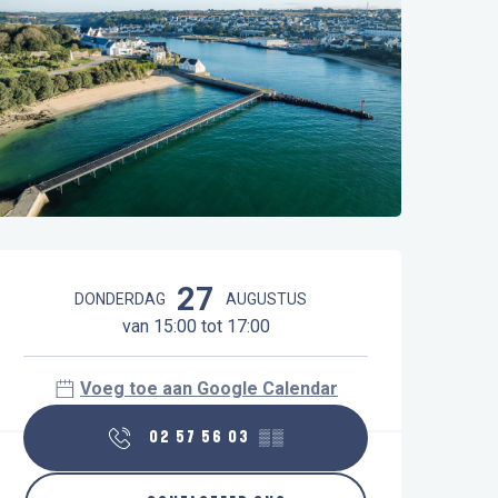
Openingstijden en contactgegeve
27
DONDERDAG
AUGUSTUS
van 15:00 tot 17:00
Voeg toe aan Google Calendar
02 57 56 03
▒▒