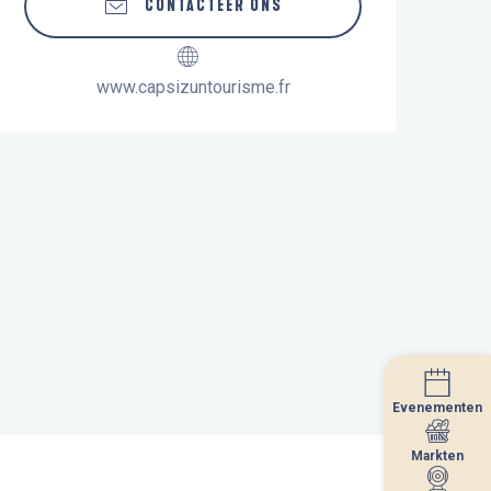
CONTACTEER ONS
www.capsizuntourisme.fr
Evenementen
Evenementen
Markten
Markten