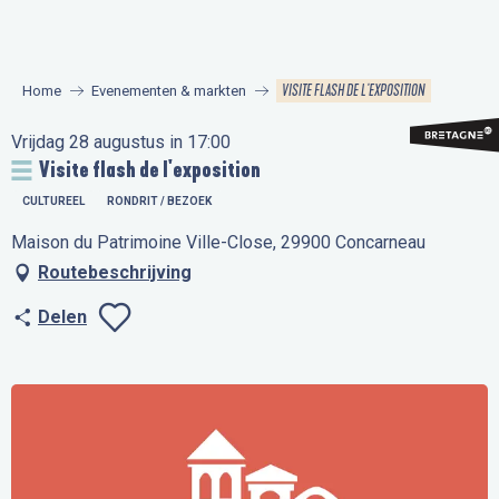
Aller
au
contenu
VISITE FLASH DE L'EXPOSITION
Home
Evenementen & markten
principal
Vrijdag 28 augustus in 17:00
Visite flash de l'exposition
CULTUREEL
RONDRIT / BEZOEK
Maison du Patrimoine Ville-Close, 29900 Concarneau
Routebeschrijving
Delen
Ajouter aux favo